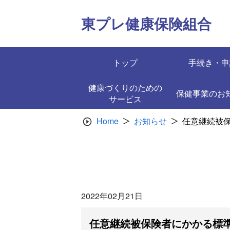
Skip
to
東プレ健康保険組合
content
トップ
手続き・申
健康づくりのための
保健事業のお
サービス
Home
お知らせ
任意継続被
2022年02月21日
任意継続被保険者にかかる標