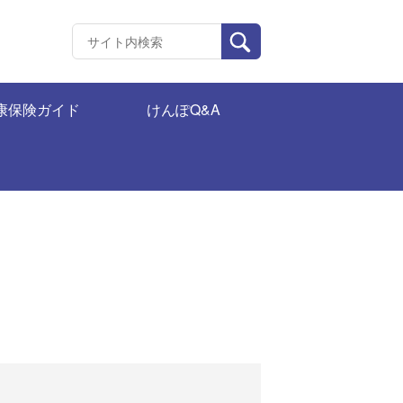
康保険ガイド
けんぽQ&A