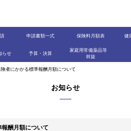
請
申請書類一式
保険料月額表
健
家庭用常備薬品等
知らせ
予算・決算
斡旋
保険者にかかる標準報酬月額について
お知らせ
準報酬月額について