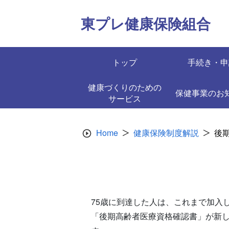
Skip
to
東プレ健康保険組合
content
トップ
手続き・申
健康づくりのための
保健事業のお
サービス
Home
健康保険制度解説
後
75歳に到達した人は、これまで加入
「後期高齢者医療資格確認書」が新