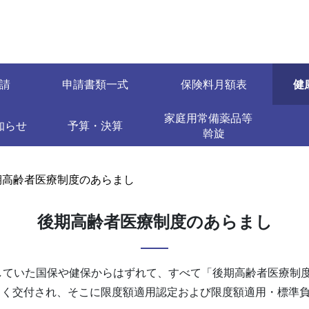
請
申請書類一式
保険料月額表
健
家庭用常備薬品等
知らせ
予算・決算
斡旋
期高齢者医療制度のあらまし
後期高齢者医療制度のあらまし
していた国保や健保からはずれて、すべて「後期高齢者医療制
しく交付され、そこに限度額適用認定および限度額適用・標準