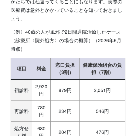
かたちではね返ってくることにもなります。実際の
医療費は意外とかかっていることを知っておきまし
ょう。
〈例〉40歳の人が風邪で2日間通院治療したケース
（診療所〈院外処方〉の場合の概算）（2026年6月
時点）
窓口負担
健康保険組合の負
項目
料金
（3割）
担（7割）
2,930
初診料
879円
2,051円
円
780
再診料
234円
546円
円
処方せ
680
204円
476円
ん料
円